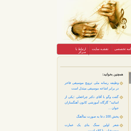
نامه تخصصی
نقشـه سایت
ارتباط با
مـرکز
همچنین بخوانید:
وظیفه رسانه ملی ترویج موسیقی فاخر
در برابر اشاعه موسیقی مبتذل است
گفت وگو با آقای دکتر چراغعلی ؛یکی از
اساتید" گارگاه آموزشی کانون آهنگسازان
جوان ...
پخش 100 دعا به صورت نماآهنگ
شعر اولین سنگ بنای یک عمارت
موسیقیایی با کلام است