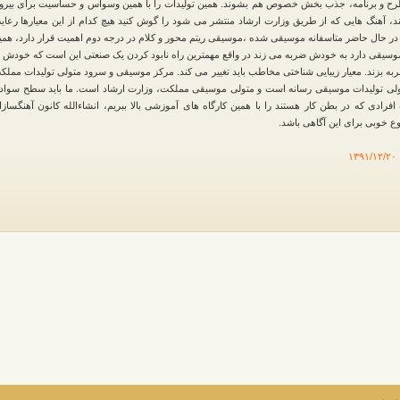
ح و برنامه، جذب بخش خصوص هم بشوند. همین تولیدات را با همین وسواس و حساسیت برای بیرو
ند، آهنگ هایی که از طریق وزارت ارشاد منتشر می شود را گوش کنید هیچ کدام از این معیارها رعای
ر حال حاضر متاسفانه موسیقی شده ،موسیقی ریتم محور و کلام در درجه دوم اهمیت قرار دارد، همی
سیقی دارد به خودش ضربه می زند در واقع مهمترین راه نابود کردن یک صنعتی این است که خودش ب
 بزند. معیار زیبایی شناختی مخاطب باید تغییر می کند. مرکز موسیقی و سرود متولی تولیدات مملک
لی تولیدات موسیقی رسانه است و متولی موسیقی مملکت، وزارت ارشاد است. ما باید سطح سواد 
رادی که در بطن کار هستند را با همین کارگاه های آموزشی بالا ببریم، انشاءالله کانون آهنگسازا
 خوبی برای این آگاهی باشد.
۱۳