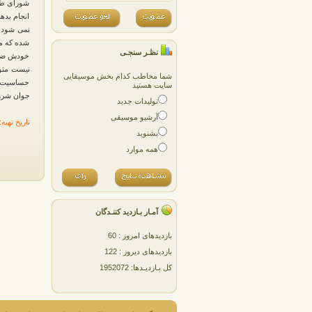
شورای طر
انجام بده
نمی شود د
شده که مو
نظـر سنجـی
خودش ضربه
نیست متو
شما مخاطب کدام بخش موسیقایی
حساسیت اف
سایت هستید
جوان شروع
تولیدات جدید
آرشیو موسیقی
تاریخ تهیه: ۹۱/۱۲/۲۰
بشنوید
همه موارد
آمـار بـازدید کننـدگان
بازدیدهای امروز : 60
بازدیدهای دیروز : 122
کل بـازدیـدها: 1952072
پژمان پارسایی