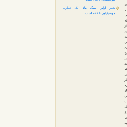
ی
شعر اولین سنگ بنای یک عمارت
ا
موسیقیایی با کلام است
،
ه
ز
ن
ه
ی
ن
چ
س
د
د
ی
ر
د
اه
ی
ب
ک
ع
ر
ه