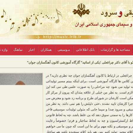
مصاحبه ها و گزارشات
بانک اطلاعاتی
مـوسیقی
همکاران
اخبار
نماهنگ
واژه 
 با آقای دکتر چراغعلی ؛یکی از اساتید" گارگاه آموزشی کانون آهنگسازان جوان"
 چراغعلی در ارتباط با کانون آهنگسازان جوان چه نظری دارید؟ در
 کلاس ها کارگاه آموزشی است ،برای اینکه ببینم مسیر تولیداتی
به تولید می شود چه مراحلی را به صورت علمی طی می کند این
 لازم است. به نظر من خیلی از علاقه مندان که بیرون از مرکز کار
مکن است کارشان در شورای طرح و برنامه رد شود و معترض می
را کارشان تایید نشده ،حتی دلیلش را هم نمی دانند. به نظر من
یقی و سرود صدا و سیما جایی که متولی تولیدات موسیقی فاخر
کارها را به سمتی سوق دهد که بی غلط باشد. چه به لحاظ قانونی
اظ ارکستراسیون و چه به لحاظ ساختار و فرم؛ خصوصاً رعایت
 و موسیقی و نکته مهم برای ما این است که چون ما می خواهیم
ام محور تولید کنیم پس هم باید کلام سنجیده باشد هم ساختار