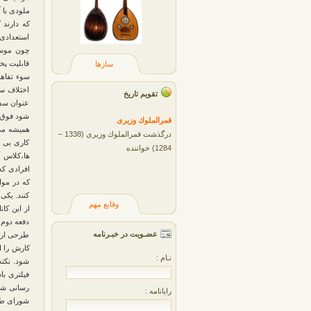
ملودی با 
که دارند 
استعدادی
چون موسی
قابلیت پخ
سازها
سوء تفاهم
اختلاف سل
تقویم تاریخ
عنوان سفا
شود فوق ا
قمرالملوك وزيری
همیشه می 
درگذشت قمرالملوك وزیری (1338 –
کاری بی د
1284) خواننده
ها،کلاس 
افرادی که
که در موا
کنند. یکی
وقایع مهم
از این کا
دفعه دوم ا
عضـویت در خبـرنامه
طرحی ارائ
کارش را ا
نـام :
شود. نکته
فیلتری با
رسانی شود
رایانامه :
شورای طرح