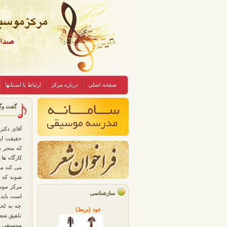
صفحه اصلی
درباره مرکز
ارتباط با اسـتانها
گفت وگو
آقای دکتر
حقیقت این
که منجر 
کارگاه ها
می کند م
شوند که چ
مرکز موس
سازشناسی
است باید 
چه به لح
عود (بربط)
تلفیق شعر
موسیقی کل