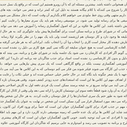
آن همخوانی داشته باشد. بیشترین مسئله ای که با آن روبرو هستیم این است که در واقع یک نسل جدید
کار را شروع می کنندکه با کلام بیگانه هستند به دلیل این که کمتر ترانه و شعر می خوانند، بچه های ب
 داریم منتهی وقتی روی خط ملودی می خواهیم کلام بگذاریم آن وقت است که دچار مشکل می شویم
قی ها برای رسانه تولید می شود، در موسیقی رسانه هم باید یک سری معیارها را رعایت کنیم ک
ش داشته باشد. این کلاس ها علاوه بر این که اصول آهنگسازی رسانه را آموزش می دهد می تواند ا
اتی که در شورای طرح و برنامه ممکن است برای آهنگسازها پیش بیاید جلوگیری کند. به هر حال ای
یقه ها وجود دارد و کار دوستان هم ارزشمند است ولی باید یک مهم را در نظر بگیرند اولا رسانه ب
رش دهنده کار مختار است کاری را انتخاب ویا آن را انتخاب نکند، ایراداتی که به هر طرحی گرفته م
لعاده کارشناسی است به هیچ عنوان سلیقه ای نگاه نمی کنیم. هیچ کاری بی دلیل رد نشده است م
گویم اگر افرادی که کارشان رد می شود یک جلسه بیایند در شورای طرح و برنامه، می بینند که هی
لیل و بدون کار کارشناسی رد نشده است استاد برای جذب شاگردان چه برنامه ای دارید؟ این کلا
آموزشی آهنگسازی نیست بلکه در واقع گارگاهی است که یک سری پیش نیازهایی می خواهد ،بای
 جذب این کارگاه می شوند فیلتر شوند.من فکر می کنم دوستانی که به این کلاس ها می آیند می دانن
جهه با یک شعر چگونه باید نگاه کنند در حال حاضر خیلی حساس شده اند و خیلی نکات را رعایت م
 از اهداف مهم این کلاس ها این است که استعدادهای جدید زودتر کشف شوند. وقتی هنرمندان تازه کا
نال می آیند می توانند سریع تر به نتیجه برسند ممکن است یک فردی دفعه اول به کارش اصلاحی بخور
یراد به آن وارد شود قطعاً دفعه سوم این دوستمان کارش را ارائه نمی دهد ولی وقتی از کانال این کارگ
ه شود به طور حتم یک سری استانداردها را از قبل دوستان رعایت کردند. به هر حال این شخص وقت
رائه می دهد مورد استقبال قرار می گیرد ممکن است این شخص در نهایت به عنوان یک آهنگساز جذ
 مهم در جذب افراد برای کانون آهنگسازان جوان این است که حتماً برای ورود افراد این کانون، ی
شد شاید این کلاس ها برای یک عده خاصی که زمینه موسیقی دارند کاربرد دارد و این مهم باید اطلا
 تا افرادی که می آیند توجیه باشند. خوبی کانون آهنگسازان جوان این است که کارهای بیشتری د
 و برنامه به تصویب می رسد و امیدوارم به جایی برسیم که شاگردان این کارگاه آموزشی علاوه ب