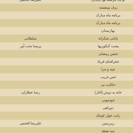
برف وبنفشه
برنامه ماه مبارک
برنامه ماه مبارک
بهارستان
پایانی شکرانه
سلطانی
پشت کنکوریها
پریسا بخت آور
جشن رمضان
جغرافیای فریاد
چیه و چرا
حس غریب
حکایت نی
خانه به دوش (آغاز)
رضا عطاران
خودمونی
دوراهی
رانت خوار کوچک
زیرزمین
علیرضا افخمی
سه نقطه