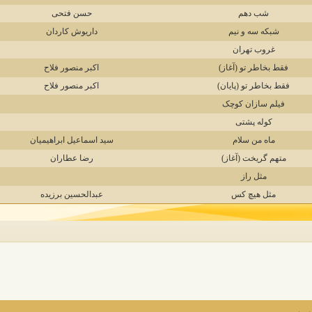
شب دهم
حسن فتحی
شبکه سه و نیم
داریوش کاردان
غروب تهران
فقط بخاطر تو (آغاز)
اکبر منصور فلاح
فقط بخاطر تو (پایان)
اکبر منصور فلاح
فیلم سازان کوچک
کوله پشتی
ماه من سلام
سید اسماعیل ابراهیمیان
متهم گریخت (آغاز)
رضا عطاران
مثل راز
مثل هیچ کس
عبدالحسین برزیده