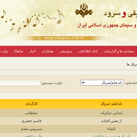
مصاحبه ها و گزارشات
بانک اطلاعاتی
مـوسیقی
همکاران
اخبار
نماهنگ
واژه 
ریال ها
جسـتجو :
عبارت جسـتجو:
نام فیلم /سریال
کارگردان
ابتدایی شکرانه
سلطانی
از نفس افتاده
قاسم جعفری
اغماء
سیروس مقدم
او یک فرشته بود (پایان)
علیرضا افخمی