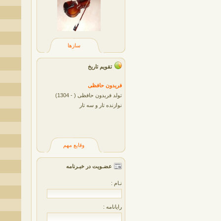
سازها
تقویم تاریخ
فريدون حافظی
تولد فریدون حافظی ( - 1304)
نوازنده تار و سه تار
وقایع مهم
عضـویت در خبـرنامه
نـام :
رایانامه :