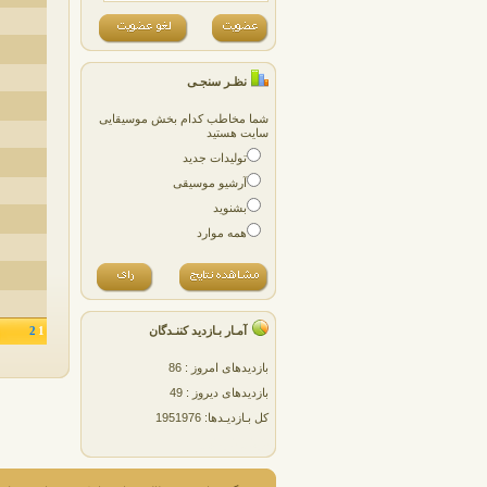
نظـر سنجـی
شما مخاطب کدام بخش موسیقایی
سایت هستید
تولیدات جدید
آرشیو موسیقی
بشنوید
همه موارد
آمـار بـازدید کننـدگان
2
1
بازدیدهای امروز : 86
بازدیدهای دیروز : 49
کل بـازدیـدها: 1951976
پژمان پارسایی