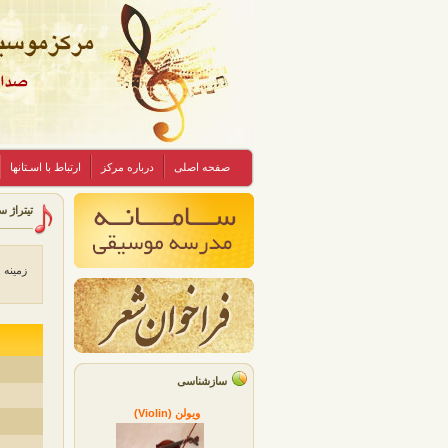
صفحه اصلی
درباره مرکز
ارتباط با اسـتانها
تیتراژ س
زمینه 
سازشناسی
ویولن (Violin)