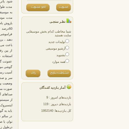
شود. پاتر
مدت طولان
نظـر سنجـی
60‬درص
شما مخاطب کدام بخش موسیقایی
فراموشی 
سایت هستید
دهند ، بز
تولیدات جدید
باعث می‌ش
آرشیو موسیقی
از بین رف
بشنوید
استفاده ط
عفونت گو
همه موارد
گوشی موبا
آسیب رسی
سر و صدا 
وضعیت بهب
آمـار بـازدید کننـدگان
صورت ممك
صداهای آز
بازدیدهای امروز : 9
از سیستم‌
بازدیدهای دیروز : 119
اینسبروک 
کل بـازدیـدها: 1952140
باید به گ
در سالم ن
پژمان پارسایی
توان با 
درطول زما