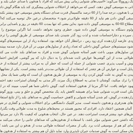
یک زورووکا می‌گوید: «آسیب‌های شنوایی زمانی پیش ‌می‌آیند که افراد با هدفون با صدای خیلی بلند و ب
ی به موسیقی گوش دهند، کسی که می‌خواهد از اختلالات شنوایی پیشگیری کند باید هنگام گوش داد
به موسیقی با هدفون، درجه صدا را از 60 درصد ماکسیمال قدرت صدای دستگاه پخش موسیقی خود بیشتر نکند
مدت موسیقی گوش دادن هم نباید از 60 دقیقه طولانی‌تر شود.» متخصصان درعین حال توصیه می‌کنند که‌ا
د ولوم دستگاه به موسیقی گوش داده شود، خطری وجود نخواهد داشت. اما اگراین موضوع را ب
سپرده و دچاراحساسات شده و لذت زود گذر شنیدن بلند صدای موسیقی از طریق گوشی را ترجی
ودی عارضه آزاردهنده کری زود رس ، درانتظار آنان خواهد بود. استفاده زیاد از این سیستم‌های گوش
ود سیستم‌های حساس گوش داخلی که تعداد زیادی از سلول‌های مویی در آن قرار دارد صدمه ببینند 
تن سلول‌های مویی باعث تغییر آستانه شنوایی گوش شده و افراد به صداهای بلند عادت می کنند
ولانی مدت از این گوشی‌ها عوارض ثابت شده‌ای را به دنبال دارد كه پیر گوشی، افزایش احتما
ش و آسیب پذیری عصب شنوایی از جمله آن است كه خطر آن به مراتب بیشتر از استفاده از خو
یل است و عوارض آن هر چقدر كه استفاده از آن طولانی مدت‌تر باشد بیشتر است. یكی از نشانه‏ها
دن به گوش به علت گوش كردن زیاد به موسیقی از طریق هدفون آن است كه وقتی شما یك محل پ
را ترك می‏كنید، گوشتان تا مدتی یه اصطلاح زنگ می‏زند، اگر مدتی به گوشتان استراحت دهید احتمال
ود خواهد یافت، اما اگر مرتبا از هدفون استفاده كنید، گوش داخلی شما هم آسیب می‏بیند كه در ای
ن است قدرت شنوایی شما برای همیشه كاهش یابد. یک متخصص گوش و حلق و بینی، وزوز گوش
اردهنده در گوش، کم شدن آستانه شنوایی و کاهش حساسیت گوش به صداهای بلند را از نتایج استفاد
های هندزفری و هدفون دانسته است. مدیر کلینیک دانشگاهی برای اختلالات شنوایی و گفتاری در شه
آلمان همچنین اعتقاد دارد، افرادی که مجبور هستند در محیط‌های شلوغ به مدت طولانی وقت بگذرانن
وش‌های خود بیشتر فرصت استراحت دهند. در عین حال، انتخاب هدفونی که کیفیت بالا دارد نیز می‌توان
گه داشتن حس شنوایی مؤثر باشد، با استفاده از هدفون‌هایی که صداهای جانبی را حذف می‌کنند م
صدای کم هم از موسیقی لذت برد. یکی از مضرات استفاده طولانی مدت از هدفو ن این می باشد ک
ن ممکن است به گوش صدمات جبران ناپذیری وارد نماید دلیل آن هم بیشتر به استفاده از هدفون ها