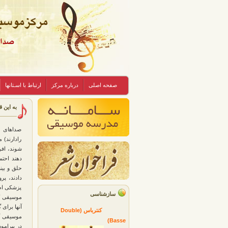
صفحه اصلی
درباره مرکز
ارتباط با اسـتانها
به این ق
صداهای ب
رادارند) 
دهند احتم
حلق و بین
دادند، پ
پزشکی ام
سازشناسی
موسیقی کو
آنها برای
کنترباس (Double
موسیقی گر
Basse)
در پیرامو