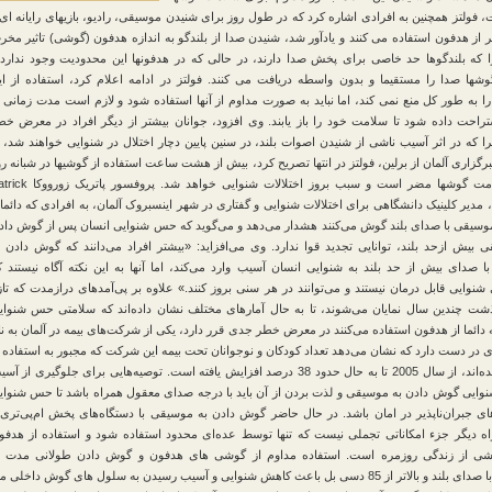
فولتز همچنین به افرادی اشاره کرد که در طول روز برای شنیدن موسیقی، رادیو، بازیهای رایانه ای 
ر از هدفون استفاده می کنند و یادآور شد، شنیدن صدا از بلندگو به اندازه هدفون (گوشی) تاثیر مخر
ا که بلندگوها حد خاصی برای پخش صدا دارند، در حالی که در هدفونها این محدودیت وجود ندارد 
شها صدا را مستقیما و بدون واسطه دریافت می کنند. فولتز در ادامه اعلام کرد، استفاده از ای
را به طور کل منع نمی کند، اما نباید به صورت مداوم از آنها استفاده شود و لازم است مدت زمانی ب
راحت داده شود تا سلامت خود را باز یابند. وی افزود، جوانان بیشتر از دیگر افراد در معرض خط
ا که در اثر آسیب ناشی از شنیدن اصوات بلند، در سنین پایین دچار اختلال در شنوایی خواهند شد، ب
گزاری آلمان از برلین، فولتز در انتها تصریح کرد، بیش از هشت ساعت استفاده از گوشیها در شبانه رو
برای سلامت گوشها مضر است و سبب بروز اختلالات شنوایی خواهد شد. پروفس
Zorowka، مدیر کلینیک دانشگاهی برای اختلالات شنوایی و گفتاری در شهر اینسبروک آلمان، به افرادی که دائما 
سیقی با صدای بلند گوش می‌کنند هشدار می‌دهد و می‌گوید که حس شنوایی انسان پس از گوش داد
 بیش ازحد بلند، توانایی تجدید قوا ندارد. وی می‌افزاید: «بیشتر افراد می‌دانند که گوش دادن ب
 صدای بیش از حد بلند به شنوایی انسان آسیب وارد می‌کند، اما آنها به این نکته آگاه نیستند ک
شنوایی قابل درمان نیستند و می‌توانند در هر سنی بروز کنند.» علاوه بر پی‌آمدهای درازمدت که تاز
ت چندین سال نمایان می‌شوند، تا به حال آمار‌های مختلف نشان ‌داده‌ا‌ند که سلامتی حس شنوای
 دائما از هدفون استفاده می‌کنند در معرض خطر جدی قرر دارد، یکی از شرکت‌های بیمه در آلمان به نا
ماری در دست دارد که نشان می‌دهد تعداد کودکان و نوجوانان تحت بیمه این شرکت که مجبور به استفاده 
سمعک شده‌اند، از سال 2005 تا به حال حدود 38 درصد افزایش یافته است. توصیه‌هایی برای جلوگیری از آ
ایی گوش دادن به موسیقی و لذت بردن از آن باید با درجه صدای معقول همراه باشد تا حس شنوای
ای جبران‌ناپذیر در امان باشد. در حال حاضر گوش دادن به موسیقی با دستگاه‌های پخش ام‌پی‌تری 
ه دیگر جزء امکاناتی تجملی نیست که تنها توسط عده‌ای محدود استفاده شود و استفاده از هدفو
شی از زندگی روزمره است. استفاده مداوم از گوشی های هدفون و گوش دادن طولانی مدت ب
موسیقی با صدای بلند و بالاتر از 85 دسی بل باعث كاهش شنوایی و آسیب رسیدن به سلول های گوش داخلی 