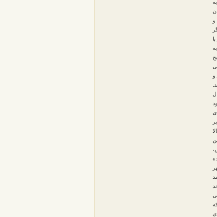
ه
ن
 و
گر
ه
ح
ی
و
.
ل
د
ی
ر
ا
ن
،
ه
ر
د
د
ی
ه
ی