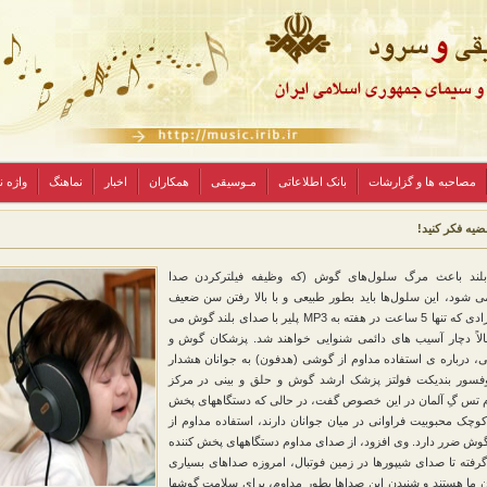
مصاحبه ها و گزارشات
بانک اطلاعاتی
مـوسیقی
همکاران
اخبار
نماهنگ
واژه 
ضیه فکر کنید!
لند باعث مرگ سلول‌های گوش (که وظیفه فیلترکردن صدا
می شود، این سلول‌ها باید بطور طبیعی و با بالا رفتن سن ضعیف
شوند، افرادی که تنها 5 ساعت در هفته به MP3 پلیر با صدای بلند گوش می
الاً دچار آسیب های دائمی شنوایی خواهند شد. پزشکان گوش و
ی، درباره ی استفاده مداوم از گوشی (هدفون) به جوانان هشدار
روفسور بندیکت فولتز پزشک ارشد گوش و حلق و بینی در مرکز
 تس گِ آلمان در این خصوص گفت، در حالی که دستگاههای پخش
چک محبوبیت فراوانی در میان جوانان دارند، استفاده مداوم از
 گوش ضرر دارد. وی افزود، از صدای مداوم دستگاههای پخش کننده
فته تا صدای شیپورها در زمین فوتبال، امروزه صداهای بسیاری
ن ما هستند و شنیدن این صداها بطور مداوم، برای سلامت گوشها