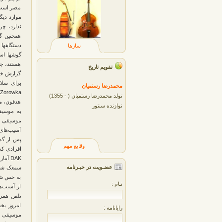
مضر است، 
موارد دیگ
ندارد، چر
همچنین گو
دستگاهها 
سازها
گوشها است
هستند، چر
تقویم تاریخ
گزارش خبر
محمدرضا رستميان
تولد محمدرضا رستمیان ( - 1355)
هدفون، مو
نوازنده سنتور
به موسیقی
موسیقی با
آسیب‌های 
پس از گذش
وقایع مهم
افرادی که
DAK آ
عضـویت در خبـرنامه
به حس شنو
نـام :
از آسیب‌ه
تلفن همرا
امروز بخ
رایانامه :