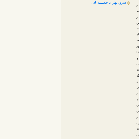
سرود بهاران خجسته باد...
و
ب
و
ن
ه
ر
ه
ز
ور پاتریک زورووکا Patrick
با
ن
ه
ه
ه
ی
م
از
سیب
ی
و
ن
ه
می