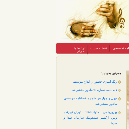
نامه تخصصی
نقشـه سایت
ارتباط با
مـرکز
همچنین بخوانید:
رنگ آمیزی حضور از ابداع موسیقی
فصلنامه شماره 50ماهور منتشر شد.
چهل و چهارمین شماره فصلنامه‌ موسیقی
ماهور منتشر شد.
بهروزپناهی متولد1326 تهران-نوازنده
ویلن ارکستر سمفونیک سازمان صدا و
سیما