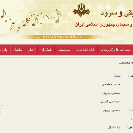
مصاحبه ها و گزارشات
بانک اطلاعاتی
مـوسیقی
همکاران
اخبار
نماهنگ
واژه 
ت موسیقی
قی:
شیدا
محمد معتمدی
مسعود پیروی
اسماعیل امینی
ه :
مسعود پیروی
:
قی :
ارکسترال