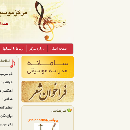
صفحه اصلی
درباره مرکز
ارتباط با اسـتانها
اطلاعا
نام موسی
خواننده :
آهنگساز :
شـاعر :
تنظیم کنند
سازشناسی
نوازندگان 
ویولنسل(Violoncello)
ژانر موسی