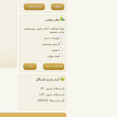
نظـر سنجـی
شما مخاطب کدام بخش موسیقایی
سایت هستید
تولیدات جدید
آرشیو موسیقی
بشنوید
همه موارد
آمـار بـازدید کننـدگان
بازدیدهای امروز : 20
بازدیدهای دیروز : 119
کل بـازدیـدها: 1952151
پژمان پارسایی