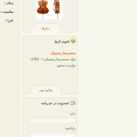
زمان :
مناسبت :
اجرا :
سازها
تقویم تاریخ
محمدرضا رستميان
تولد محمدرضا رستمیان ( - 1355)
نوازنده سنتور
وقایع مهم
عضـویت در خبـرنامه
نـام :
رایانامه :