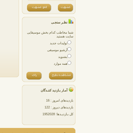
نظـر سنجـی
شما مخاطب کدام بخش موسیقایی
سایت هستید
تولیدات جدید
آرشیو موسیقی
بشنوید
همه موارد
آمـار بـازدید کننـدگان
بازدیدهای امروز : 16
بازدیدهای دیروز : 122
کل بـازدیـدها: 1952028
پژمان پارسایی