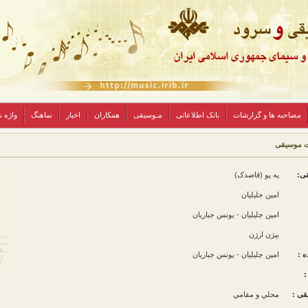
مصاحبه ها و گزارشات
بانک اطلاعاتی
مـوسیقی
همکاران
اخبار
نماهنگ
واژه 
ت موسیقی
قی:
په پو (قاصدک)
امین جلیلیان
امین جلیلیان - یونس جباریان
بیژن ارژن
ه :
امین جلیلیان - یونس جباریان
:
قی :
محلي و مقامي