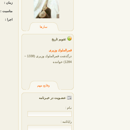
زمان :
مناسبت :
اجرا :
سازها
تقویم تاریخ
قمرالملوك وزيری
درگذشت قمرالملوك وزیری (1338 –
1284) خواننده
وقایع مهم
عضـویت در خبـرنامه
نـام :
رایانامه :