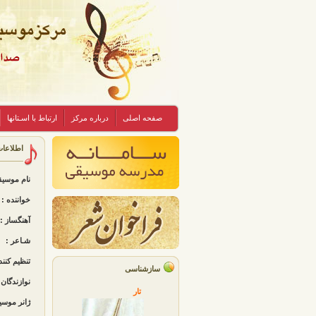
صفحه اصلی
درباره مرکز
ارتباط با اسـتانها
اطلاعا
نام موسی
خواننده :
آهنگساز :
شـاعر :
تنظیم کنند
سازشناسی
نوازندگان 
تار
ژانر موسی