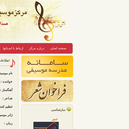
صفحه اصلی
درباره مرکز
ارتباط با اسـتانها
اطلاعا
نام موسی
خواننده :
آهنگساز :
شـاعر :
تنظیم کنند
سازشناسی
ژانر موسی
تنبور
زمان :