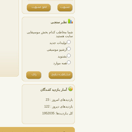
نظـر سنجـی
شما مخاطب کدام بخش موسیقایی
سایت هستید
تولیدات جدید
آرشیو موسیقی
بشنوید
همه موارد
آمـار بـازدید کننـدگان
بازدیدهای امروز : 23
بازدیدهای دیروز : 122
کل بـازدیـدها: 1952035
پژمان پارسایی