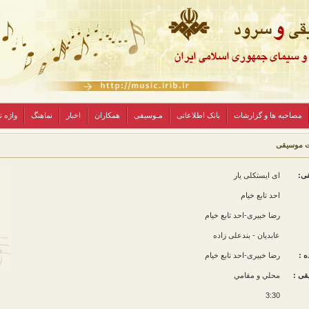
مصاحبه ها و گزارشات
بانک اطلاعاتی
مـوسیقی
همکاران
اخبار
نماهنگ
واژه 
ت موسیقی
قی:
ای ایستکلی یار
احد تابع خیام
رضا خبیری-احد تابع خیام
عابدیان - بندعلی زاده
ه :
رضا خبیری-احد تابع خیام
قی :
محلي و مقامي
3:30