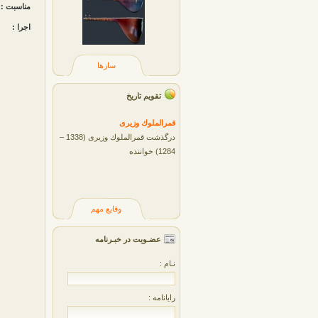
مناسبت :
اجرا :
سازها
تقویم تاریخ
قمرالملوك وزيری
درگذشت قمرالملوك وزیری (1338 –
1284) خواننده
وقایع مهم
عضـویت در خبـرنامه
نـام :
رایانامه :