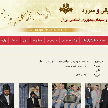
مصاحبه ها و گزارشات
بانک اطلاعاتی
مـوسیقی
همکاران
اخبار
نماهنگ
واژه 
موضوع:
نشست موسیقی مراکز استانها -اول خرداد ماه
مکان:
مرکز موسیقی و سرود
عکاس:
تاریخ:
۱۳۹۱/۰۳/۰۱