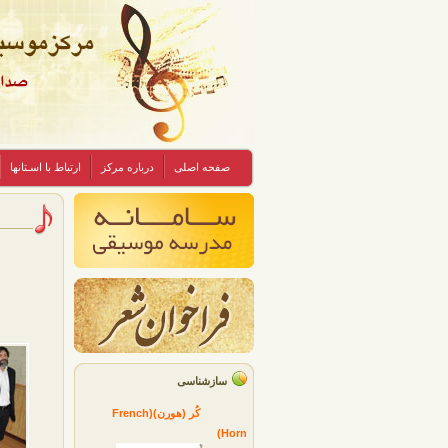
صفحه اصلی
درباره مرکز
ارتباط با اسـتانها
سازشناسی
کُر (هورن)(French
Horn)