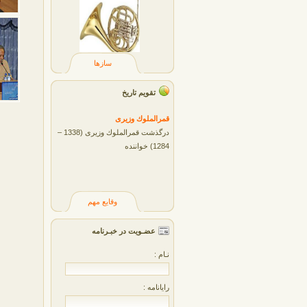
سازها
تقویم تاریخ
قمرالملوك وزيری
درگذشت قمرالملوك وزیری (1338 –
1284) خواننده
وقایع مهم
عضـویت در خبـرنامه
نـام :
رایانامه :