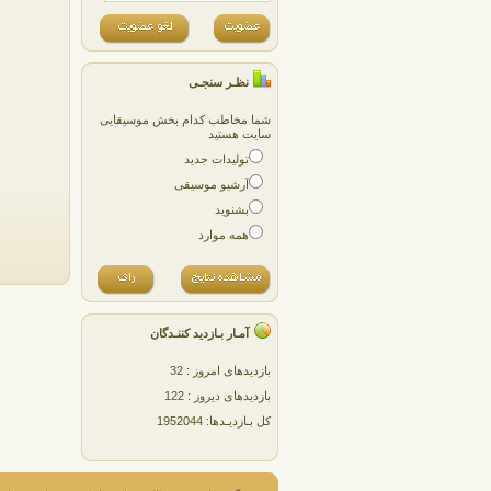
نظـر سنجـی
شما مخاطب کدام بخش موسیقایی
سایت هستید
تولیدات جدید
آرشیو موسیقی
بشنوید
همه موارد
آمـار بـازدید کننـدگان
بازدیدهای امروز : 32
بازدیدهای دیروز : 122
کل بـازدیـدها: 1952044
پژمان پارسایی