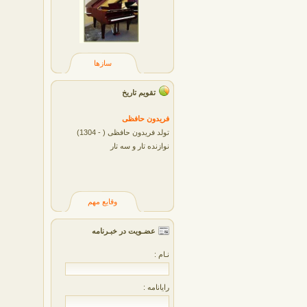
سازها
تقویم تاریخ
فريدون حافظی
تولد فریدون حافظی ( - 1304)
نوازنده تار و سه تار
وقایع مهم
عضـویت در خبـرنامه
نـام :
رایانامه :