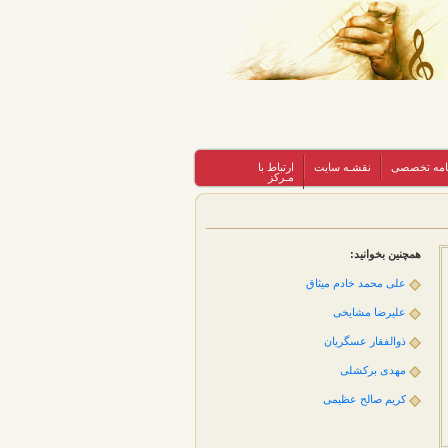
نامه تخصصی
نقشـه سایت
ارتباط با
مـرکز
همچنین بخوانید:
علی محمد خادم میثاق
علیرضا مشایخی
ذوالفقار عسگریان
مهدی بركشلی
کریم صالح عظیمی