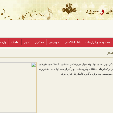
مصاحبه ها و گزارشات
بانک اطلاعاتی
مـوسیقی
همکاران
اخبار
نماهنگ
واژه 
امکار
كار نوازنده ی تنبك وتحصیل در رشته‌ی نقاشی دانشكده‌ی هنرهای
در اركسترهای مختلف وگروه شیدا وازآثار او می توان به‌ : همنوازی
 موسیقی وبه ویژه باگروه كامكارها اشاره كرد.