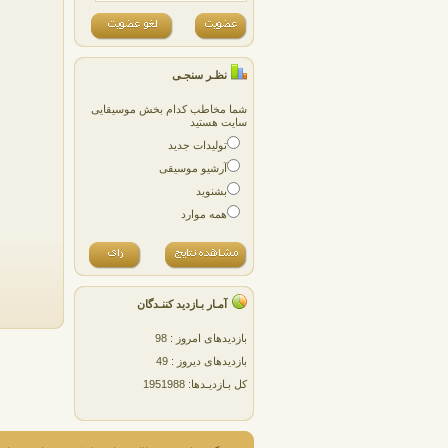
نظـر سنجـی
شما مخاطب کدام بخش موسیقایی
سایت هستید
تولیدات جدید
آرشیو موسیقی
بشنوید
همه موارد
آمـار بـازدید کننـدگان
بازدیدهای امروز : 98
بازدیدهای دیروز : 49
کل بـازدیـدها: 1951988
پژمان پارسایی