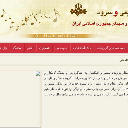
مصاحبه ها و گزارشات
بانک اطلاعاتی
مـوسیقی
همکاران
اخبار
نماهنگ
واژه 
امکار
مكار نوازنده سنتور و آهنگساز وی شاگرد پدر و پشنگ كامكار او
فراوان در داخل و خارج از كشور همراه با گروه كامكار و كار بار
ی دیگر انجام داده است . او با شیوه جدید در نوازندگی سنتور و
انات آن برای همراهی با اركستر ها و دیگر نواختن قطعه های غیر
را می كند. از آثار او می توان « دریا»، « ماهی برای سال نو» و….
.