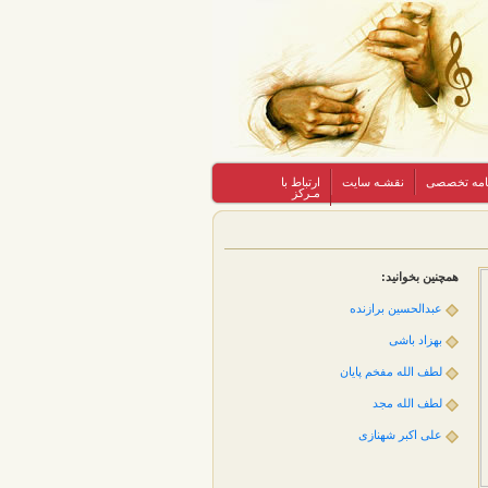
نامه تخصصی
نقشـه سایت
ارتباط با
مـرکز
همچنین بخوانید:
عبدالحسین برازنده
بهزاد باشی
لطف الله مفخم پایان
لطف الله مجد
علی اکبر شهنازی