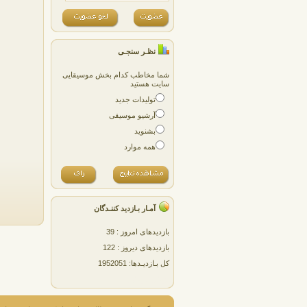
نظـر سنجـی
شما مخاطب کدام بخش موسیقایی
سایت هستید
تولیدات جدید
آرشیو موسیقی
بشنوید
همه موارد
آمـار بـازدید کننـدگان
بازدیدهای امروز : 39
بازدیدهای دیروز : 122
کل بـازدیـدها: 1952051
پژمان پارسایی