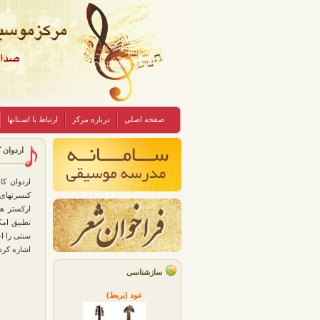
صفحه اصلی
درباره مرکز
ارتباط با اسـتانها
اردوان ک
اردوان كا
كنسرتهای 
اركستر ها
تطبیق امك
سنتی را اج
اشاره كرد
سازشناسی
عود (بربط)