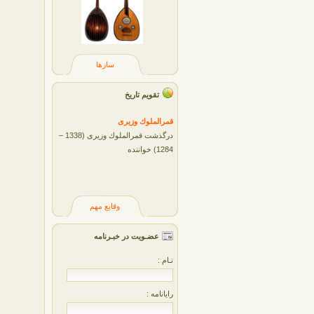
سازها
تقویم تاریخ
قمرالملوك وزيری
درگذشت قمرالملوك وزیری (1338 –
1284) خواننده
وقایع مهم
عضـویت در خبـرنامه
نـام :
رایانامه :