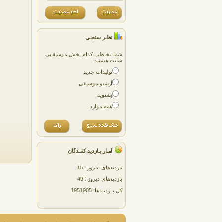
نظـر سنجـی
شما مخاطب کدام بخش موسیقایی
سایت هستید
تولیدات جدید
آرشیو موسیقی
بشنوید
همه موارد
آمـار بـازدید کننـدگان
بازدیدهای امروز : 15
بازدیدهای دیروز : 49
کل بـازدیـدها: 1951905
پژمان پارسایی