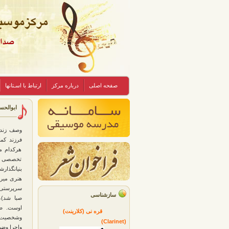
صفحه اصلی
درباره مرکز
ارتباط با اسـتانها
ابوالحس
وصف زندگ
فرزند كما
هركدام م
تخصصی خو
بنیانگذار
هنری میرز
سرپرستی 
سازشناسی
صبا شد)،
اوست. صب
قره نی (کلارینت)
وشخصیت وا
(Clarinet)
واجرا وضب