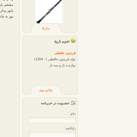
مفتخم پا
پایور ودا
پور به چ
سازها
تقویم تاریخ
فريدون حافظی
تولد فریدون حافظی ( - 1304)
نوازنده تار و سه تار
وقایع مهم
عضـویت در خبـرنامه
نـام :
رایانامه :