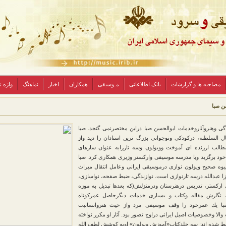
مصاحبه ها و گزارشات
بانک اطلاعاتی
مـوسیقی
همکاران
اخبار
نماهنگ
واژه 
ن صبا
ی وهنروآثاروخدمات ابوالحسن صبا دراین مختصرنمی گنجد. صبا
ل السلطنه، دركودكی ونوجوانی بزرگ ترین استادان را دید واز
طالب ارزنده ای آموخت وویولون وسه تاررابه عنوان سازهای
د برگزید وبا مدرسه موسیقی واركستر وزیری همكاری كرد. صبا
شیوه صحیح ویولون نوازی درموسیقی ایرانی وعامل انتقال میراث
ا عبدالله درسه تارنوازی است. نوازندگی، ضبط صفحه، نواسازی،
اركستر، تدریس درهنرستان ودرمنزلش(كه بعدها تبدیل به موزه
 نگارش مقاله وكتاب و بسیاری خدمات دیگرحاصل عمركوتاه
ا یك عمرخود را وقف موسیقی مرد واز حیث هنروانسانیت
لا وخصوصیات اصیل ایرانی دراوج تصور بود. آثار او مكرر نواخته
ط شده اند: سه جلدكتاب«آموزش ویولون‌» اوبه كوشش لطف الله