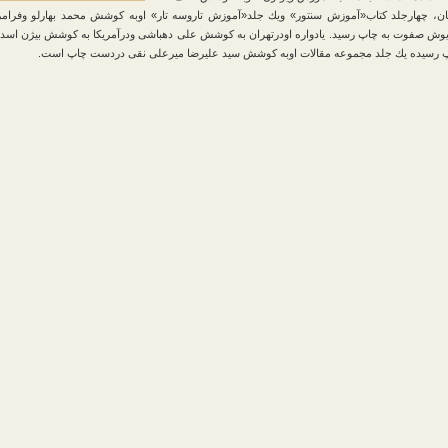
یان، چهارجلد كتاب«آموزش سنتور» ویك جلد«آموزش تاروسه تار» اوبه كوشش محمد بهارلو وفرامر
ریوش صفوت به چاپ رسید. یادواره اودرتهران به كوشش علی دهباشی ودرآمریكا به كوشش بیژن اسد
اپ رسیده یك جلد مجموعه مقالات اوبه كوشش سید علیرضا میرعلی نقی دردست چاپ است.