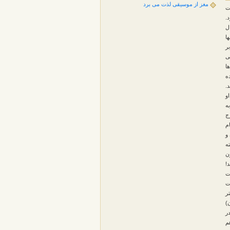
مغز از موسیقی لذت می برد
ت
شود.
ل
ا
ر
ی
ها
ه
.
او
ه
ج
م
 زبان و
ته
کنید چگونه « 100 تریلیون
!
ت
ت
ت. یک جاندار تک سلولی با داشتن DNA کمتر
)
ر
م