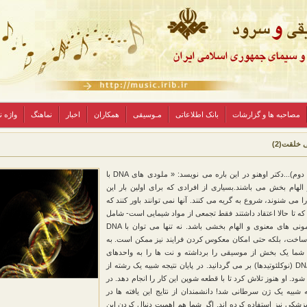
مصاحبه ها و گزارشات
بانک اطلاعاتی
مـوسیقی
همکاران
اخبار
نماهنگ
واژه 
خلقت(2)
_(قسمت دوم)...دکتر اوهنو در این باره می نویسد: « ملودی های DNA با
هام بخش می باشند.بسیاری از افرادی که برای اولین بار این
 می شنوند، شروع به گریه می کنند. آنها نمی توانند باور کنند که
که تا حالا اعتقاد داشتند فقط تجمعی از مواد شیمایی است- شامل
چنین هارمونی های معنوی و الهام بخشی باشد. نه تنها می توان با DNA
اخت، بلکه حتی امکان معکوس کردن فرایند نیز ممکن است. به
ر شما یک بخش از موسیقی را برداشته و نت ها را به واحدهای
سازنده DNA (نوکلئوتیدها) بر می گردانید. در پایان نتیجه شبیه یک رشته از
ی شود. او هنوز تلاش کرد تا با قطعه شوپن این کار را انجام دهد. در
جه شبیه یک ژن سرطانی شد! دانشمندان از نتایج این یافته ها در
زشکی نیز استفاده کرده اند. اگر شما هم اهمیت دنبال کردن این