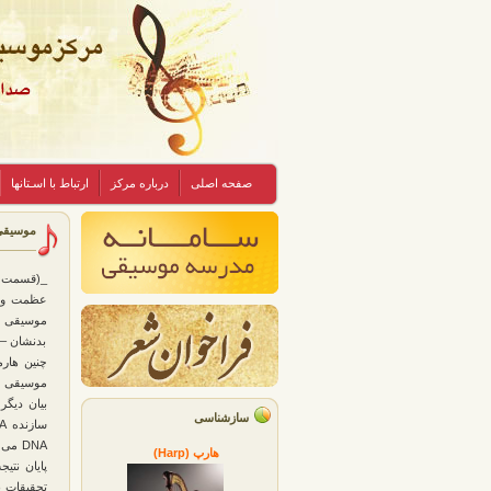
صفحه اصلی
درباره مرکز
ارتباط با اسـتانها
موسیقی 
عظمت و ال
موسیقی را
بدنشان – 
موسیقی س
بیان دیگ
سازشناسی
DNA م
هارپ (Harp)
پایان نتی
تحقیقات پ