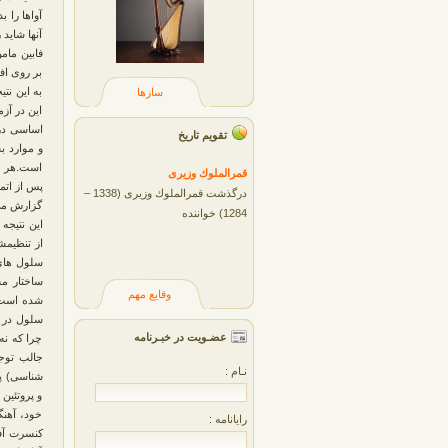
آواها را 
فابین مام
بر روی اف
به این نت
سازها
این در آز
اساسی در آ
تقویم تاریخ
و موارد ب
است.هر خا
قمرالملوك وزيری
پس از اتما
درگذشت قمرالملوك وزیری (1338 –
گزارش می 
1284) خواننده
این نتیجه
از تنظیمش
وقایع مهم
سلول در ب
عضـویت در خبـرنامه
چرا که نه
جالب توجه
نـام :
و پروتئین
خود، آهنگ
رایانامه :
کنسرت آفر