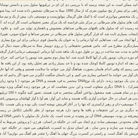
بدانید ممکن است به این نتیجه برسید که با بررسی دی ان ای در تریلیونها سلول بدن و دانستن نوسانا
آنها شاید راهی برای بیش از پنج میلیون نفری که از سال 1990 مبتلا به سرطان تشخیص داده شده اند، پیدا 
ن یک متخصص بیوانرژی است که با کمک هلن گریمال بیولوژیست و موسیقی دان، بیش از یک و نیم سا
کت های سلول های سرطانی در مرکز ملی فرانسه که یک مرکز معتبر تحقیقاتی است کار کرده اند. آنه
یجه رسیده اند که سلول های بافتهای سرطانی صداهای مغشوش و ناهنجاری تولید می کنند. و علاوه ب
مایشات بسیاری ثابت شد که قرار گرفتن سلول های سرطانی در معرض صداها و امواج صوتی، تغییرات
نها ایجاد می کند، صداهایی که آوا درمانی را به عنوان یک پتانسیل قوی درمانی برای این نوع بیماری 
سیاردیگری مطرح می کند. مامن همچنین تحقیقاتی را بر روی دوبیمار مبتلا به سرطان سینه دنبال کرد
نم به مدت سه ساعت در روز در طول دوره یک ماهه تحت آوا درمانی (موسیقی درمانی) قرار گرفتند
م دوره درمان، تومور یکی از آنها کاملا ناپدید شد، اما بیمار دوم مجبور شد تومور را جراحی کند. جراح 
دهد که اندازه تومور کاملا کوچک شده بود و تا حد بسیار زیادی هم تحلیل رفته بود. از این یافته ها ب
 می رسیم که وقتی اندام هایمان بصورت هماهنگ آواز می خوانند ما سلامت هستیم و وقتی که آنها خار
ان آواز می خوانند ما احساس بیماری می کنیم. و این داستان شگفت انگیزتر می شود اگر بدانیم که تما
سلول های بدن یک موجود زنده، دارای یک نوعDNA منحصر به فرد هستند و DNA هر موجود ( با وجود
ساختار مشترک) ، با DNA دیگری متفاوت است و این بدین معناست که در هر موجود زنده آهنگی ویژه نوش
شده است و در تمام هستی، همه مشغول نواختن آهنگی منحصر به فرد هستند. تصور 
دن هر انسان در حال خواندن آوازی یگانه هستند و شاید این آواز، هم آوا با آواز کهکشان پرسیوس باشد
 ؟ موسیقی¬دان و رهبر ارکستری که نتها را در آغاز آفرینش نوشته است یکی بوده و یکی هست. نکا
 دیگری نیز در این تحقیقات و یافته ها وجود دارد هرچه موجود از نظر تکاملی (تکامل در زیس
شناسی) پیشرفته تر بوده، موسیقی DNA آن نیز پیچیده تر شده اس
 های محدودتر، موسیقی ساده تری ایجاد می کند، در حالیکه در انسان، هر ژن ( و پروتئین مربوط به آن
ی پیچیده می سازند و بدین سان ، هر انسان تبدیل به کنسرت باشکوهی می شود، در حالیکه خود د
ینش یک آهنگ است. و راستی در کنسرت بزرگ جهان ما آهنگ را چقدر هم آهنگ می نوازیم؟ آیا، ه