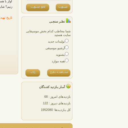
آواز با هس
زنیم؟ شای
تاریخ تهیه: ۸۹/۱۰/۲۶
نظـر سنجـی
شما مخاطب کدام بخش موسیقایی
سایت هستید
تولیدات جدید
آرشیو موسیقی
بشنوید
همه موارد
آمـار بـازدید کننـدگان
بازدیدهای امروز : 68
بازدیدهای دیروز : 122
کل بـازدیـدها: 1952080
پژمان پارسایی